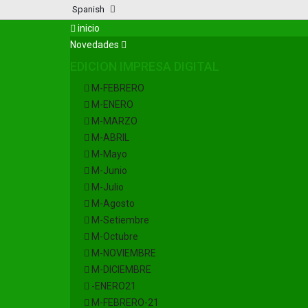
Spanish
inicio
Novedades
EDICION IMPRESA DIGITAL
M-FEBRERO
M-ENERO
M-MARZO
M-ABRIL
M-Mayo
M-Junio
M-Julio
M-Agosto
M-Setiembre
M-Octubre
M-NOVIEMBRE
M-DICIEMBRE
-ENERO21
M-FEBRERO-21