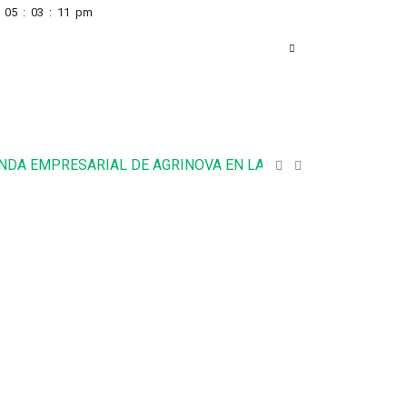
05
:
03
:
12
pm
RESARIAL DE AGRINOVA EN LA RURAL
ideario 772- JU