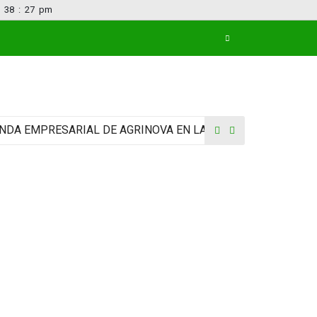
38
:
28
pm
RESARIAL DE AGRINOVA EN LA RURAL
ideario 772- JU