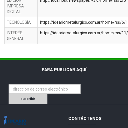
EDICION
http://localhost/newspaper/v3.0/home/rss/2/5
IMPRESA
DIGITAL
TECNOLOGÍA
https://ideariometalurgico.com.ar/home/rss/6/1
INTERÉS
https://ideariometalurgico.com.ar/home/rss/11
GENERAL
PARA PUBLICAR AQUÍ
suscribir
CONTÁCTENOS