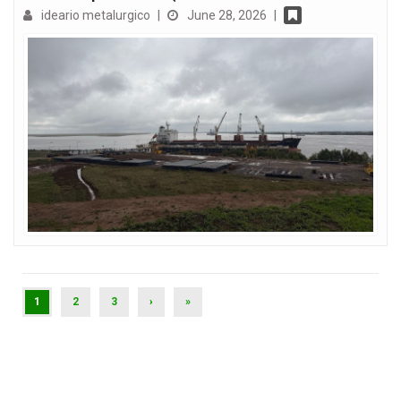
ideario metalurgico
|
June 28, 2026
|
(CURRENT)
1
2
3
›
»