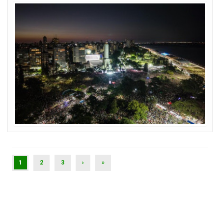
(CURRENT)
1
2
3
›
»