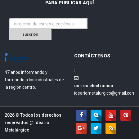
PARA PUBLICAR AQUÍ
suscribir
CONTÁCTENOS
:
47 años informando y
formando a los industriales de
correo electrónico:
la región centro.
ideariometalurgico@gmail.com.
2026 © Todos los derechos
reservados @
Ideario
Metalúrgico