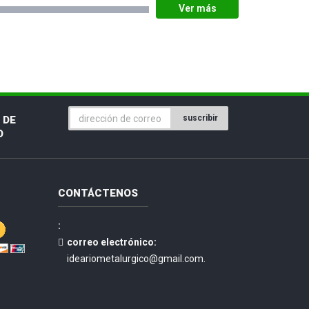
suscribir
 DE
O
CONTÁCTENOS
:
correo electrónico:
ideariometalurgico@gmail.com.