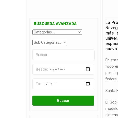
La Pro
BÚSQUEDA AVANZADA
Navega
más d
unive
espaci
nueva 
En esta
foco en
por el 
federal
Santa F
El Gobi
modelo 
sistema