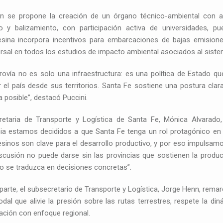
n se propone la creación de un órgano técnico-ambiental con a
o y balizamiento, con participación activa de universidades, pue
esina incorpora incentivos para embarcaciones de bajas emisione
rsal en todos los estudios de impacto ambiental asociados al sistema
rovía no es solo una infraestructura: es una política de Estado q
r el país desde sus territorios. Santa Fe sostiene una postura clara
a posible”, destacó Puccini.
retaria de Transporte y Logística de Santa Fe, Mónica Alvarado, 
ia estamos decididos a que Santa Fe tenga un rol protagónico en la
sinos son clave para el desarrollo productivo, y por eso impulsamos 
iscusión no puede darse sin las provincias que sostienen la prod
co se traduzca en decisiones concretas”.
parte, el subsecretario de Transporte y Logística, Jorge Henn, remar
dal que alivie la presión sobre las rutas terrestres, respete la di
cación con enfoque regional.