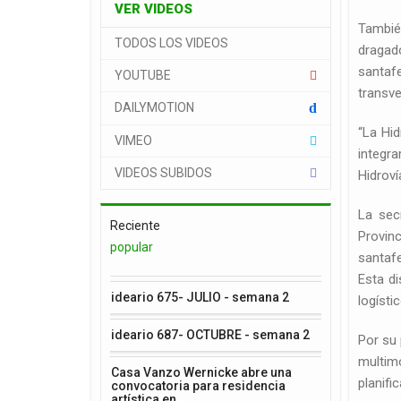
VER VIDEOS
Tambié
TODOS LOS VIDEOS
dragad
santaf
YOUTUBE
transve
DAILYMOTION
d
“La Hid
VIMEO
integra
VIDEOS SUBIDOS
Hidroví
La sec
Reciente
Provinc
popular
santafe
Esta d
ideario 675- JULIO - semana 2
logísti
ideario 687- OCTUBRE - semana 2
Por su 
multimo
Casa Vanzo Wernicke abre una
planifi
convocatoria para residencia
artística en…