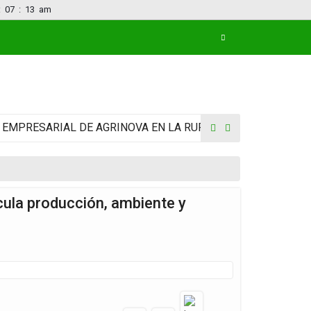
:
07
:
13
am
RESARIAL DE AGRINOVA EN LA RURAL
ideario 772- J
ula producción, ambiente y